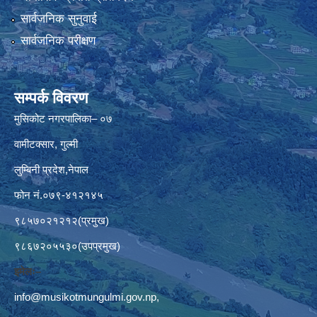
सार्वजनिक सुनुवाई
सार्वजनिक परीक्षण
सम्पर्क विवरण
मुसिकोट नगरपालिका– ०७
वामीटक्सार, गुल्मी
लुम्बिनी प्रदेश,नेपाल
फोन नं.०७९-४१२१४५
९८५७०२१२१२(प्रमुख)
९८६७२०५५३०(उपप्रमुख)
इमेलः–
info@musikotmungulmi.gov.np
,