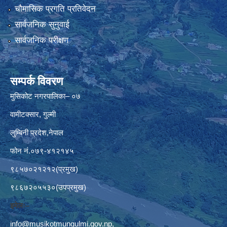
चौमासिक प्रगति प्रतिवेदन
सार्वजनिक सुनुवाई
सार्वजनिक परीक्षण
सम्पर्क विवरण
मुसिकोट नगरपालिका– ०७
वामीटक्सार, गुल्मी
लुम्बिनी प्रदेश,नेपाल
फोन नं.०७९-४१२१४५
९८५७०२१२१२(प्रमुख)
९८६७२०५५३०(उपप्रमुख)
इमेलः–
info@musikotmungulmi.gov.np
,