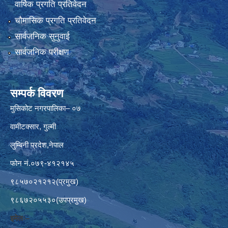
वार्षिक प्रगति प्रतिवेदन
चौमासिक प्रगति प्रतिवेदन
सार्वजनिक सुनुवाई
सार्वजनिक परीक्षण
सम्पर्क विवरण
मुसिकोट नगरपालिका– ०७
वामीटक्सार, गुल्मी
लुम्बिनी प्रदेश,नेपाल
फोन नं.०७९-४१२१४५
९८५७०२१२१२(प्रमुख)
९८६७२०५५३०(उपप्रमुख)
इमेलः–