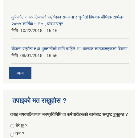
मुसिकाेट नगरपालिकाकाे समृध्दिका संभावना र चुनाैती विषयक बाैध्दिक सम्मेलन
२०७५ कार्तिक ४ र ५ , घाेषणापत्र
मिति:
10/22/2018 - 15:16
याेजना संझाैता तथा भुक्तानीकाे लागि चाहिने अावश्यक कागजातहरूकाे विवरण
मिति:
08/01/2018 - 16:56
अन्य
तपाइको मत राख्नुहोस ?
तपा‌ई नगरपालिकाका जनप्रतिनिधि वा कर्मचारीहरूकाे कार्यबाट सन्तुष्ट हुनुहुन्छ ?
Choices
धेरै छु ?
छैन ?