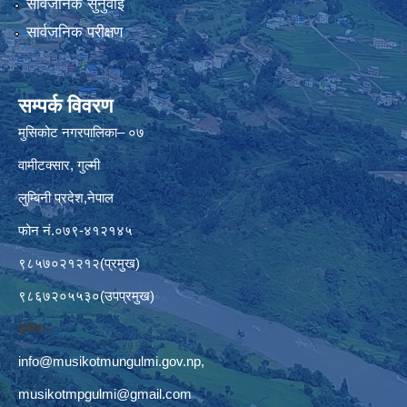
सार्वजनिक सुनुवाई
सार्वजनिक परीक्षण
सम्पर्क विवरण
मुसिकोट नगरपालिका– ०७
वामीटक्सार, गुल्मी
लुम्बिनी प्रदेश,नेपाल
फोन नं.०७९-४१२१४५
९८५७०२१२१२(प्रमुख)
९८६७२०५५३०(उपप्रमुख)
इमेलः–
info@musikotmungulmi.gov.np
,
musikotmpgulmi@gmail.com