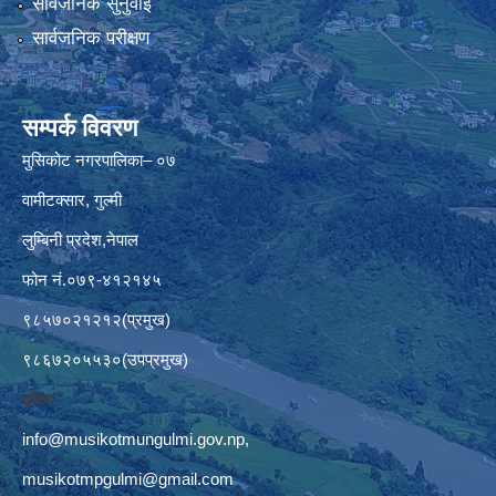
सार्वजनिक सुनुवाई
सार्वजनिक परीक्षण
सम्पर्क विवरण
मुसिकोट नगरपालिका– ०७
वामीटक्सार, गुल्मी
लुम्बिनी प्रदेश,नेपाल
फोन नं.०७९-४१२१४५
९८५७०२१२१२(प्रमुख)
९८६७२०५५३०(उपप्रमुख)
इमेलः–
info@musikotmungulmi.gov.np
,
musikotmpgulmi@gmail.com