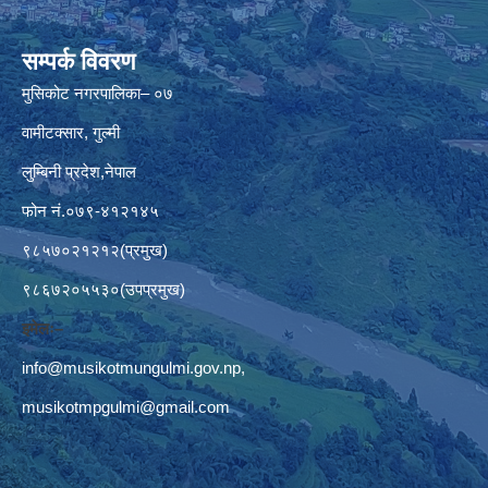
सम्पर्क विवरण
मुसिकोट नगरपालिका– ०७
वामीटक्सार, गुल्मी
लुम्बिनी प्रदेश,नेपाल
फोन नं.०७९-४१२१४५
९८५७०२१२१२(प्रमुख)
९८६७२०५५३०(उपप्रमुख)
इमेलः–
info@musikotmungulmi.gov.np
,
musikotmpgulmi@gmail.com