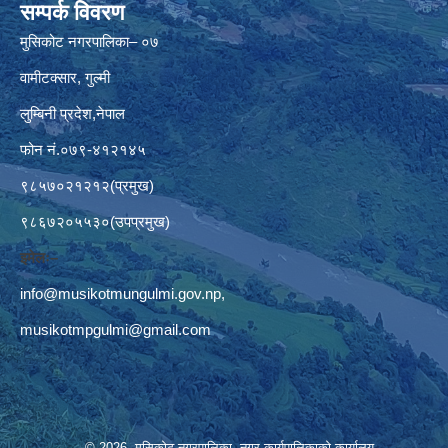
सम्पर्क विवरण
मुसिकोट नगरपालिका– ०७
वामीटक्सार, गुल्मी
लुम्बिनी प्रदेश,नेपाल
फोन नं.०७९-४१२१४५
९८५७०२१२१२(प्रमुख)
९८६७२०५५३०(उपप्रमुख)
इमेलः–
info@musikotmungulmi.gov.np
,
musikotmpgulmi@gmail.com
© 2026 मुसिकोट नगरपालिका, नगर कार्यपालिकाकाे कार्यालय