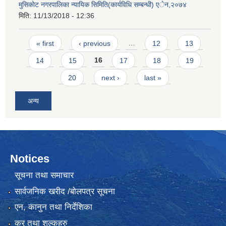
मुसिकाेट नगरपालिका न्यायिक सिमिति(कार्यविधि सम्बन्धी) एेन,२०७४
मिति:
11/13/2018 - 12:36
Pages
« first
‹ previous
…
12
13
14
15
16
17
18
19
20
next ›
last »
अन्य
Notices
सूचना तथा समाचार
सार्वजनिक खरीद /बोलपत्र सूचना
एन, कानुन तथा निर्देशिका
कर तथा शुल्कहरु