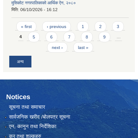
मुसिकोट नगरपालिकाको आर्थिक ऐन, २०८०
मिति:
06/10/2026 - 16:12
Pages
« first
‹ previous
1
2
3
4
5
6
7
8
9
…
next ›
last »
अन्य
Notices
सूचना तथा समाचार
सार्वजनिक खरीद /बोलपत्र सूचना
एन, कानुन तथा निर्देशिका
कर तथा शुल्कहरु