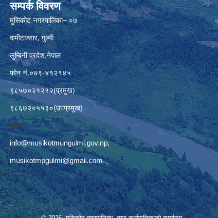
सम्पर्क विवरण
मुसिकोट नगरपालिका– ०७
वामीटक्सार, गुल्मी
लुम्बिनी प्रदेश,नेपाल
फोन नं.०७९-४१२१४५
९८५७०२१२१२(प्रमुख)
९८६७२०५५३०(उपप्रमुख)
इमेलः–
info@musikotmungulmi.gov.np
,
musikotmpgulmi@gmail.com
© 2026 मुसिकोट नगरपालिका, नगर कार्यपालिकाकाे कार्यालय