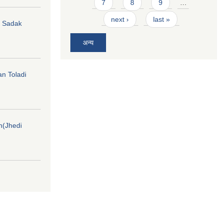
7
8
9
…
next ›
last »
hi Sadak
अन्य
an Toladi
on(Jhedi