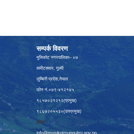
सम्पर्क विवरण
मुसिकोट नगरपालिका– ०७
वामीटक्सार, गुल्मी
लुम्बिनी प्रदेश,नेपाल
फोन नं.०७९-४१२१४५
९८५७०२१२१२(प्रमुख)
९८६७२०५५३०(उपप्रमुख)
इमेलः–
info@musikotmungulmi.gov.np
,