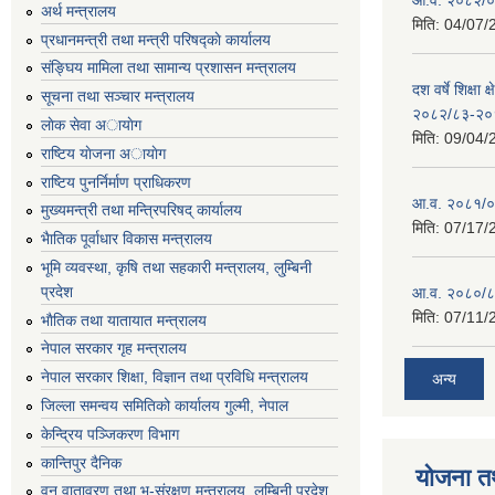
अर्थ मन्त्रालय
मिति:
04/07/
प्रधानमन्त्री तथा मन्त्री परिषद्काे कार्यालय
संङ्घिय मामिला तथा सामान्य प्रशासन मन्त्रालय
दश वर्षे शिक्षा 
सूचना तथा सञ्चार मन्त्रालय
२०८२/८३-२०
लाेक सेवा अायाेग
मिति:
09/04/
राष्टिय याेजना अायाेग
राष्टिय पुनर्निर्माण प्राधिकरण
आ.व. २०८१/०८
मुख्यमन्त्री तथा मन्त्रिपरिषद् कार्यालय
मिति:
07/17/
भैातिक पूर्वाधार विकास मन्त्रालय
भूमि व्यवस्था, कृषि तथा सहकारी मन्त्रालय, लु्म्बिनी
प्रदेश
आ.व. २०८०/८
मिति:
07/11/
भाैतिक तथा यातायात मन्त्रालय
नेपाल सरकार गृह मन्त्रालय
नेपाल सरकार शिक्षा, विज्ञान तथा प्रविधि मन्त्रालय
अन्य
जिल्ला समन्वय समितिको कार्यालय गुल्मी, नेपाल
केन्द्रिय पञ्जिकरण विभाग
कान्तिपुर दैनिक
योजना त
वन,वातावरण तथा भू-संरक्षण मन्त्रालय, लुम्बिनी प्रदेश