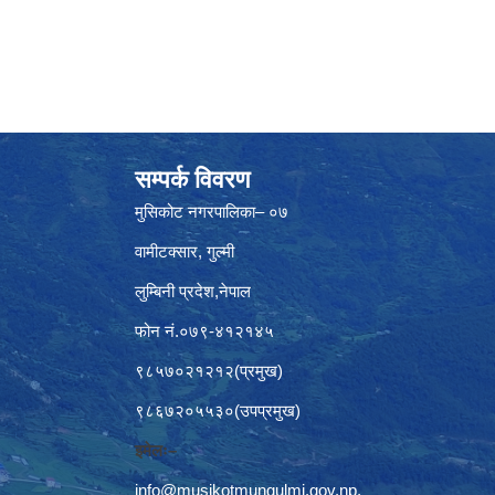
सम्पर्क विवरण
मुसिकोट नगरपालिका– ०७
वामीटक्सार, गुल्मी
लुम्बिनी प्रदेश,नेपाल
फोन नं.०७९-४१२१४५
९८५७०२१२१२(प्रमुख)
९८६७२०५५३०(उपप्रमुख)
इमेलः–
info@musikotmungulmi.gov.np
,