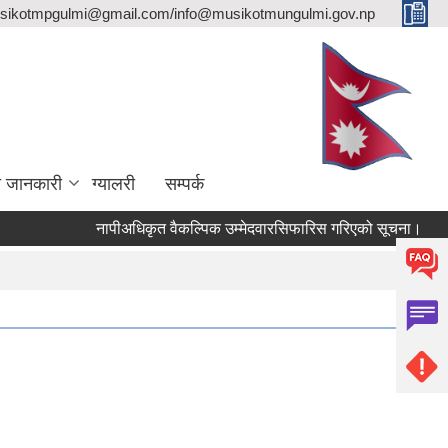
sikotmpgulmi@gmail.com/info@musikotmungulmi.gov.np
ा जानकारी
ग्यालरी
सम्पर्क
नापीअधिकृत वैकल्पिक उम्मेदवारसिफारिस गरिएको सूचना।
कवाड