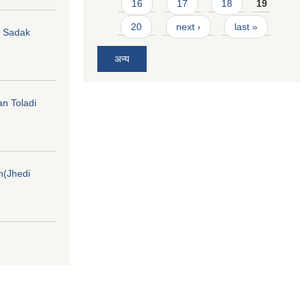
16
17
18
19
20
next ›
last »
hi Sadak
अन्य
an Toladi
on(Jhedi