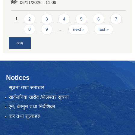
मिति:
06/11/2026 - 11:09
Pages
1
2
3
4
5
6
7
8
9
…
next ›
last »
अन्य
Notices
सूचना तथा समाचार
सार्वजनिक खरीद /बोलपत्र सूचना
एन, कानुन तथा निर्देशिका
कर तथा शुल्कहरु