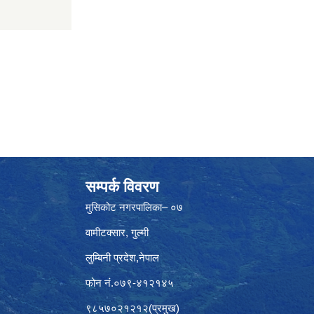
सम्पर्क विवरण
मुसिकोट नगरपालिका– ०७
वामीटक्सार, गुल्मी
लुम्बिनी प्रदेश,नेपाल
फोन नं.०७९-४१२१४५
९८५७०२१२१२(प्रमुख)