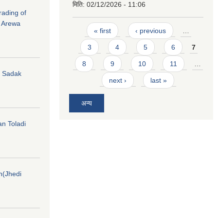
मिति:
02/12/2026 - 11:06
rading of
i Arewa
Pages
« first
‹ previous
…
3
4
5
6
7
8
9
10
11
…
hi Sadak
next ›
last »
अन्य
an Toladi
on(Jhedi