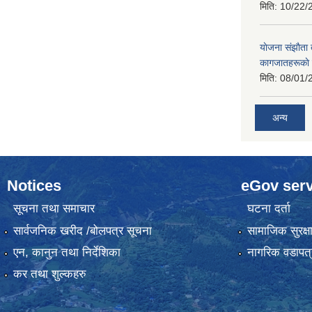
मिति:
10/22/
याेजना संझाैता
कागजातहरूकाे
मिति:
08/01/
अन्य
Notices
eGov serv
सूचना तथा समाचार
घटना दर्ता
सार्वजनिक खरीद /बोलपत्र सूचना
सामाजिक सुरक्ष
एन, कानुन तथा निर्देशिका
नागरिक वडापत्
कर तथा शुल्कहरु