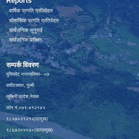
Reports
वार्षिक प्रगति प्रतिवेदन
चौमासिक प्रगति प्रतिवेदन
सार्वजनिक सुनुवाई
सार्वजनिक परीक्षण
सम्पर्क विवरण
मुसिकोट नगरपालिका– ०७
वामीटक्सार, गुल्मी
लुम्बिनी प्रदेश,नेपाल
फोन नं.०७९-४१२१४५
९८५७०२१२१२(प्रमुख)
९८६७२०५५३०(उपप्रमुख)