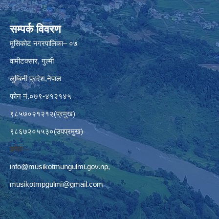
सम्पर्क विवरण
मुसिकोट नगरपालिका– ०७
वामीटक्सार, गुल्मी
लुम्बिनी प्रदेश,नेपाल
फोन नं.०७९-४१२१४५
९८५७०२१२१२(प्रमुख)
९८६७२०५५३०(उपप्रमुख)
इमेलः–
info@musikotmungulmi.gov.np
,
musikotmpgulmi@gmail.com