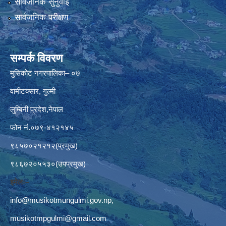
सार्वजनिक सुनुवाई
सार्वजनिक परीक्षण
सम्पर्क विवरण
मुसिकोट नगरपालिका– ०७
वामीटक्सार, गुल्मी
लुम्बिनी प्रदेश,नेपाल
फोन नं.०७९-४१२१४५
९८५७०२१२१२(प्रमुख)
९८६७२०५५३०(उपप्रमुख)
इमेलः–
info@musikotmungulmi.gov.np
,
musikotmpgulmi@gmail.com