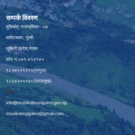
सम्पर्क विवरण
मुसिकोट नगरपालिका– ०७
वामीटक्सार, गुल्मी
लुम्बिनी प्रदेश,नेपाल
फोन नं.०७९-४१२१४५
९८५७०२१२१२(प्रमुख)
९८६७२०५५३०(उपप्रमुख)
इमेलः–
info@musikotmungulmi.gov.np
,
musikotmpgulmi@gmail.com