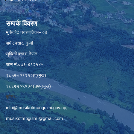
सम्पर्क विवरण
मुसिकोट नगरपालिका– ०७
वामीटक्सार, गुल्मी
लुम्बिनी प्रदेश,नेपाल
फोन नं.०७९-४१२१४५
९८५७०२१२१२(प्रमुख)
९८६७२०५५३०(उपप्रमुख)
इमेलः–
info@musikotmungulmi.gov.np
,
musikotmpgulmi@gmail.com