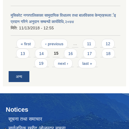
मुसिकाेट नगरपालिकाका सामुदायिक विधालय तथा बालविकास केन्द्रहरूलार्इ
प्रदान गरिने अनुदान सम्बन्धी कार्यविधि,२०७४
मिति:
11/13/2018 - 12:55
Pages
« first
‹ previous
…
11
12
13
14
15
16
17
18
19
next ›
last »
अन्य
Notices
सूचना तथा समाचार
सार्वजनिक खरीद /बोलपत्र सूचना