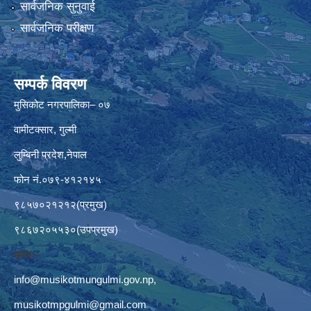
सार्वजनिक सुनुवाई
सार्वजनिक परीक्षण
सम्पर्क विवरण
मुसिकोट नगरपालिका– ०७
वामीटक्सार, गुल्मी
लुम्बिनी प्रदेश,नेपाल
फोन नं.०७९-४१२१४५
९८५७०२१२१२(प्रमुख)
९८६७२०५५३०(उपप्रमुख)
इमेलः–
info@musikotmungulmi.gov.np
,
musikotmpgulmi@gmail.com