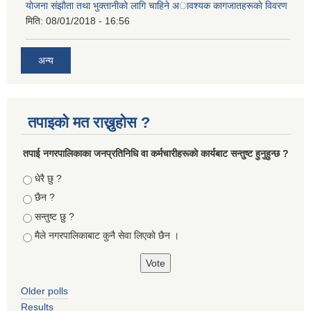
याेजना संझाैता तथा भुक्तानीकाे लागि चाहिने अावश्यक कागजातहरूकाे विवरण
मिति:
08/01/2018 - 16:56
अन्य
तपाइको मत राख्नुहोस ?
तपा‌ई नगरपालिकाका जनप्रतिनिधि वा कर्मचारीहरूकाे कार्यबाट सन्तुष्ट हुनुहुन्छ ?
Choices
धेरै छु ?
छैन ?
सन्तुष्ट छु ?
मैले नगरपालिकाबाट कुनै सेवा लिएकाे छैन ।
Older polls
Results