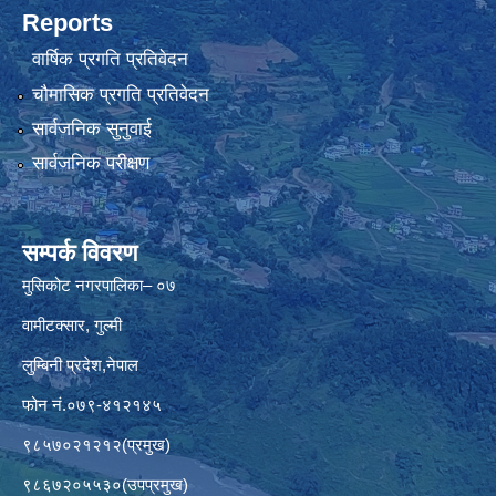
Reports
वार्षिक प्रगति प्रतिवेदन
चौमासिक प्रगति प्रतिवेदन
सार्वजनिक सुनुवाई
सार्वजनिक परीक्षण
सम्पर्क विवरण
मुसिकोट नगरपालिका– ०७
वामीटक्सार, गुल्मी
लुम्बिनी प्रदेश,नेपाल
फोन नं.०७९-४१२१४५
९८५७०२१२१२(प्रमुख)
९८६७२०५५३०(उपप्रमुख)