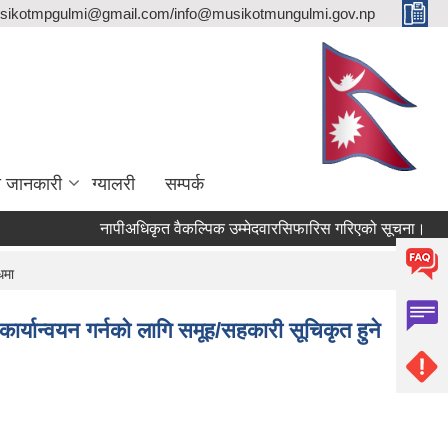
sikotmpgulmi@gmail.com/info@musikotmungulmi.gov.np
ा जानकारी
ग्यालरी
सम्पर्क
नापीअधिकृत वैकल्पिक उम्मेदवारसिफारिस गरिएको सूचना।
कवा
धमा
्यान्वयन गर्नको लागि समूह/सहकारी सूचिकृत हुने