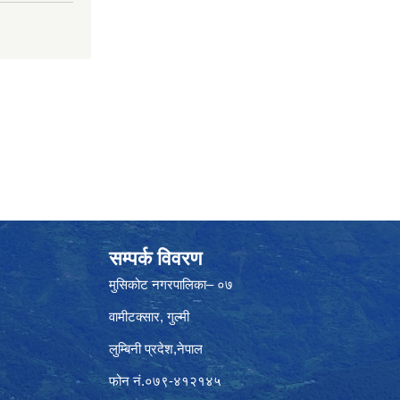
सम्पर्क विवरण
मुसिकोट नगरपालिका– ०७
वामीटक्सार, गुल्मी
लुम्बिनी प्रदेश,नेपाल
फोन नं.०७९-४१२१४५