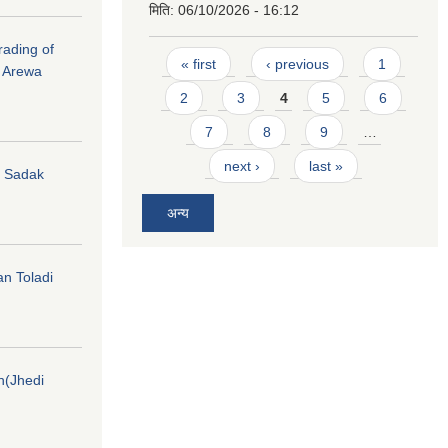
मिति:
06/10/2026 - 16:12
rading of
Pages
« first
‹ previous
1
i Arewa
2
3
4
5
6
7
8
9
…
next ›
last »
hi Sadak
अन्य
an Toladi
on(Jhedi