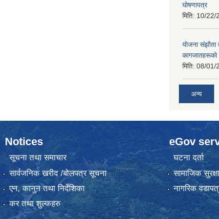
घाेषणापत्र
मिति:
10/22/
याेजना संझाैता
कागजातहरूकाे
मिति:
08/01/
अन्य
Notices
eGov serv
सूचना तथा समाचार
घटना दर्ता
सार्वजनिक खरीद /बोलपत्र सूचना
सामाजिक सुरक्ष
एन, कानुन तथा निर्देशिका
नागरिक वडापत्
कर तथा शुल्कहरु