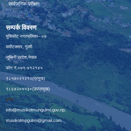
सार्वजनिक परीक्षण
सम्पर्क विवरण
मुसिकोट नगरपालिका– ०७
वामीटक्सार, गुल्मी
लुम्बिनी प्रदेश,नेपाल
फोन नं.०७९-४१२१४५
९८५७०२१२१२(प्रमुख)
९८६७२०५५३०(उपप्रमुख)
इमेलः–
info@musikotmungulmi.gov.np
,
musikotmpgulmi@gmail.com