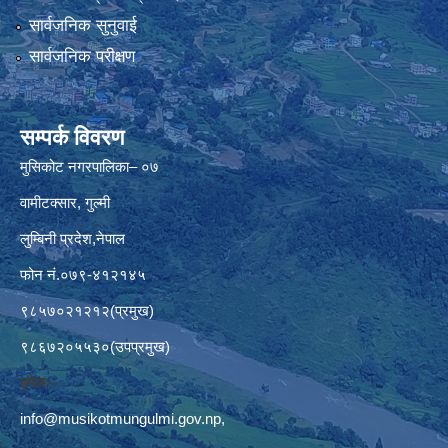
सार्वजनिक सुनुवाई
सार्वजनिक परीक्षण
सम्पर्क विवरण
मुसिकोट नगरपालिका– ०७
वामीटक्सार, गुल्मी
लुम्बिनी प्रदेश,नेपाल
फोन नं.०७९-४१२१४५
९८५७०२१२१२(प्रमुख)
९८६७२०५५३०(उपप्रमुख)
इमेलः–
info@musikotmungulmi.gov.np
,