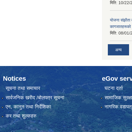
मिति:
10/22/
याेजना संझाैता
कागजातहरूकाे
मिति:
08/01/
अन्य
Notices
eGov serv
सूचना तथा समाचार
घटना दर्ता
सार्वजनिक खरीद /बोलपत्र सूचना
सामाजिक सुरक्ष
एन, कानुन तथा निर्देशिका
नागरिक वडापत्
कर तथा शुल्कहरु