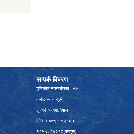
सम्पर्क विवरण
मुसिकोट नगरपालिका– ०७
वामीटक्सार, गुल्मी
लुम्बिनी प्रदेश,नेपाल
फोन नं.०७९-४१२१४५
९८५७०२१२१२(प्रमुख)