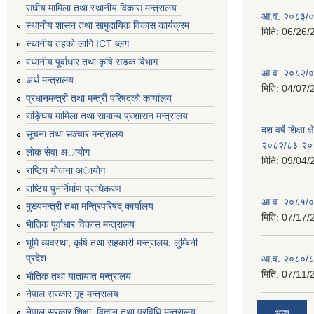
संघीय मामिला तथा स्थानीय विकास मन्त्रालय
आ.व. २०८३/०८
स्थानीय शासन तथा सामुदायिक विकास कार्यक्रम
मिति:
06/26/
स्थानीय तहको लागि ICT ब्लग
स्थानीय पूर्वाधार तथा कृषि सडक विभाग
आ.व. २०८२/०८
अर्थ मन्त्रालय
मिति:
04/07/
प्रधानमन्त्री तथा मन्त्री परिषद्काे कार्यालय
संङ्घिय मामिला तथा सामान्य प्रशासन मन्त्रालय
दश वर्षे शिक्षा 
सूचना तथा सञ्चार मन्त्रालय
२०८२/८३-२०
लाेक सेवा अायाेग
मिति:
09/04/
राष्टिय याेजना अायाेग
राष्टिय पुनर्निर्माण प्राधिकरण
आ.व. २०८१/०८
मुख्यमन्त्री तथा मन्त्रिपरिषद् कार्यालय
मिति:
07/17/
भैातिक पूर्वाधार विकास मन्त्रालय
भूमि व्यवस्था, कृषि तथा सहकारी मन्त्रालय, लु्म्बिनी
प्रदेश
आ.व. २०८०/८
मिति:
07/11/
भाैतिक तथा यातायात मन्त्रालय
नेपाल सरकार गृह मन्त्रालय
नेपाल सरकार शिक्षा, विज्ञान तथा प्रविधि मन्त्रालय
अन्य