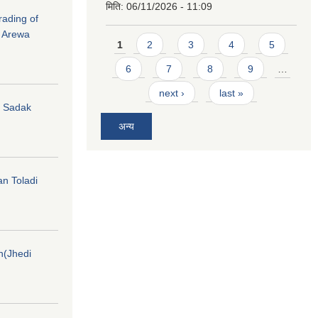
मिति:
06/11/2026 - 11:09
rading of
i Arewa
Pages
1
2
3
4
5
6
7
8
9
…
next ›
last »
hi Sadak
अन्य
an Toladi
on(Jhedi