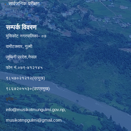
सार्वजनिक परीक्षण
सम्पर्क विवरण
मुसिकोट नगरपालिका– ०७
वामीटक्सार, गुल्मी
लुम्बिनी प्रदेश,नेपाल
फोन नं.०७९-४१२१४५
९८५७०२१२१२(प्रमुख)
९८६७२०५५३०(उपप्रमुख)
इमेलः–
info@musikotmungulmi.gov.np
,
musikotmpgulmi@gmail.com