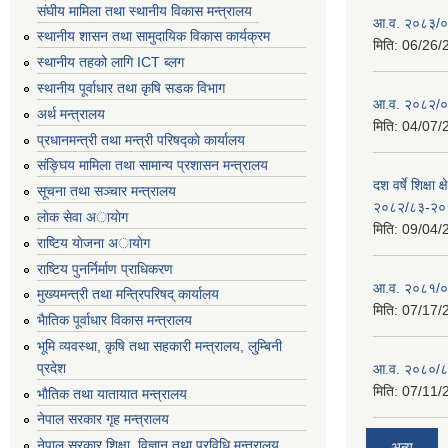
संघीय मामिला तथा स्थानीय विकास मन्त्रालय
आ.व. २०८३/०८
स्थानीय शासन तथा सामुदायिक विकास कार्यक्रम
मिति:
06/26/
स्थानीय तहको लागि ICT ब्लग
स्थानीय पूर्वाधार तथा कृषि सडक विभाग
आ.व. २०८२/०८
अर्थ मन्त्रालय
मिति:
04/07/
प्रधानमन्त्री तथा मन्त्री परिषद्काे कार्यालय
संङ्घिय मामिला तथा सामान्य प्रशासन मन्त्रालय
दश वर्षे शिक्षा 
सूचना तथा सञ्चार मन्त्रालय
२०८२/८३-२०
लाेक सेवा अायाेग
मिति:
09/04/
राष्टिय याेजना अायाेग
राष्टिय पुनर्निर्माण प्राधिकरण
आ.व. २०८१/०८
मुख्यमन्त्री तथा मन्त्रिपरिषद् कार्यालय
मिति:
07/17/
भैातिक पूर्वाधार विकास मन्त्रालय
भूमि व्यवस्था, कृषि तथा सहकारी मन्त्रालय, लु्म्बिनी
प्रदेश
आ.व. २०८०/८
मिति:
07/11/
भाैतिक तथा यातायात मन्त्रालय
नेपाल सरकार गृह मन्त्रालय
नेपाल सरकार शिक्षा, विज्ञान तथा प्रविधि मन्त्रालय
अन्य