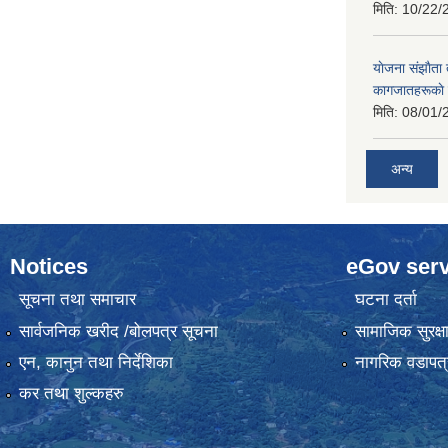
मिति:
10/22/
याेजना संझाैता
कागजातहरूकाे
मिति:
08/01/
अन्य
Notices
eGov serv
सूचना तथा समाचार
घटना दर्ता
सार्वजनिक खरीद /बोलपत्र सूचना
सामाजिक सुरक्ष
एन, कानुन तथा निर्देशिका
नागरिक वडापत्
कर तथा शुल्कहरु