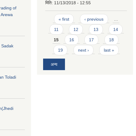
मिति:
11/13/2018 - 12:55
rading of
i Arewa
Pages
« first
‹ previous
…
11
12
13
14
15
16
17
18
hi Sadak
19
next ›
last »
अन्य
an Toladi
on(Jhedi