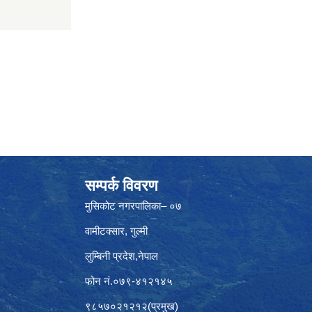
सम्पर्क विवरण
मुसिकोट नगरपालिका– ०७
वामीटक्सार, गुल्मी
लुम्बिनी प्रदेश,नेपाल
फोन नं.०७९-४१२१४५
९८५७०२१२१२(प्रमुख)