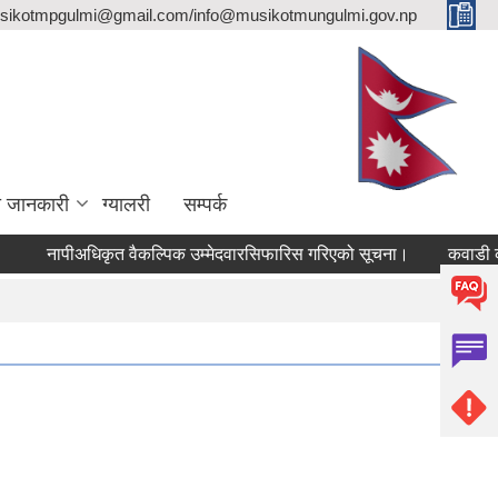
sikotmpgulmi@gmail.com/info@musikotmungulmi.gov.np
ा जानकारी
ग्यालरी
सम्पर्क
नापीअधिकृत वैकल्पिक उम्मेदवारसिफारिस गरिएको सूचना।
कवाडी करको ठे