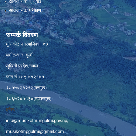
सार्वजनिक सुनुवाई
सार्वजनिक परीक्षण
सम्पर्क विवरण
मुसिकोट नगरपालिका– ०७
वामीटक्सार, गुल्मी
लुम्बिनी प्रदेश,नेपाल
फोन नं.०७९-४१२१४५
९८५७०२१२१२(प्रमुख)
९८६७२०५५३०(उपप्रमुख)
इमेलः–
info@musikotmungulmi.gov.np
,
musikotmpgulmi@gmail.com