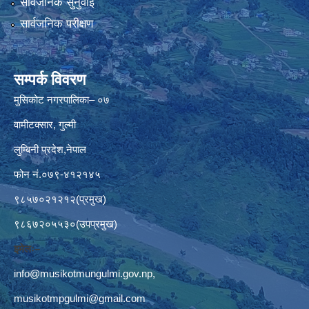
सार्वजनिक सुनुवाई
सार्वजनिक परीक्षण
सम्पर्क विवरण
मुसिकोट नगरपालिका– ०७
वामीटक्सार, गुल्मी
लुम्बिनी प्रदेश,नेपाल
फोन नं.०७९-४१२१४५
९८५७०२१२१२(प्रमुख)
९८६७२०५५३०(उपप्रमुख)
इमेलः–
info@musikotmungulmi.gov.np
,
musikotmpgulmi@gmail.com