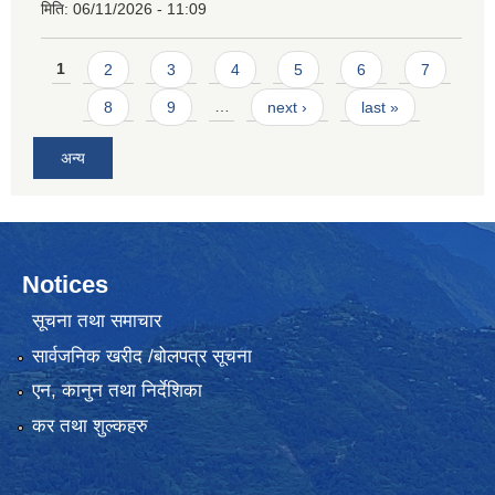
मिति:
06/11/2026 - 11:09
Pages
1
2
3
4
5
6
7
8
9
…
next ›
last »
अन्य
Notices
सूचना तथा समाचार
सार्वजनिक खरीद /बोलपत्र सूचना
एन, कानुन तथा निर्देशिका
कर तथा शुल्कहरु