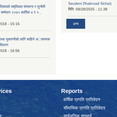
Seudeni Dhabroad Sichai)
लिकाकाे समृध्दिका संभावना र चुनाैती
मिति:
09/28/2025 - 11:38
क सम्मेलन २०७५ कार्तिक ४ र ५ ,
2018 - 15:16
अन्य
 तथा भुक्तानीकाे लागि चाहिने अावश्यक
 विवरण
2018 - 16:56
ices
Reports
वार्षिक प्रगति प्रतिवेदन
ा
चौमासिक प्रगति प्रतिवेदन
र
सार्वजनिक सुनुवाई