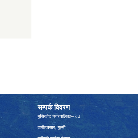
सम्पर्क विवरण
मुसिकोट नगरपालिका– ०७
वामीटक्सार, गुल्मी