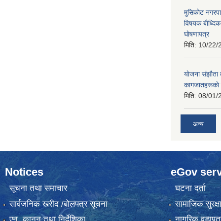
मुसिकाेट नगरपा
विषयक बाैध्दि
घाेषणापत्र
मिति:
10/22/
याेजना संझाैता
कागजातहरूकाे
मिति:
08/01/
अन्य
Notices
eGov serv
सूचना तथा समाचार
घटना दर्ता
सार्वजनिक खरीद /बोलपत्र सूचना
सामाजिक सुरक्ष
एन, कानुन तथा निर्देशिका
नागरिक वडापत्