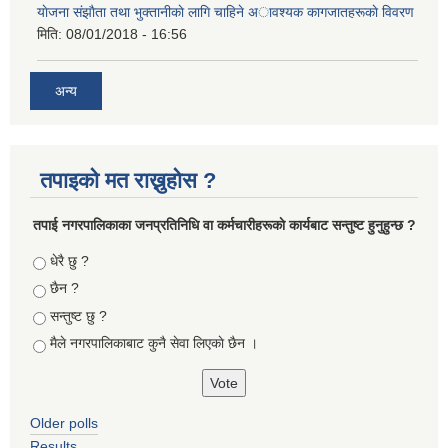
याेजना संझाैता तथा भुक्तानीकाे लागि चाहिने अावश्यक कागजातहरूकाे विवरण
मिति:
08/01/2018 - 16:56
अन्य
तपाइको मत राख्नुहोस ?
तपा‌ई नगरपालिकाका जनप्रतिनिधि वा कर्मचारीहरूकाे कार्यबाट सन्तुष्ट हुनुहुन्छ ?
Choices
धेरै छु ?
छैन ?
सन्तुष्ट छु ?
मैले नगरपालिकाबाट कुनै सेवा लिएकाे छैन ।
Older polls
Results