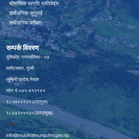
चौमासिक प्रगति प्रतिवेदन
सार्वजनिक सुनुवाई
सार्वजनिक परीक्षण
सम्पर्क विवरण
मुसिकोट नगरपालिका– ०७
वामीटक्सार, गुल्मी
लुम्बिनी प्रदेश,नेपाल
फोन नं.०७९-४१२१४५
९८५७०२१२१२(प्रमुख)
९८६७२०५५३०(उपप्रमुख)
इमेलः–
info@musikotmungulmi.gov.np
,