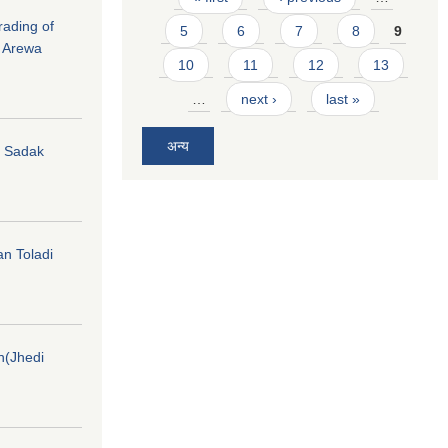
rading of
5
6
7
8
9
i Arewa
10
11
12
13
…
next ›
last »
अन्य
hi Sadak
an Toladi
on(Jhedi