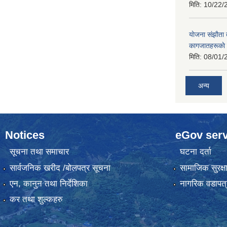
मिति:
10/22/
याेजना संझाैता
कागजातहरूकाे
मिति:
08/01/
अन्य
Notices
eGov serv
सूचना तथा समाचार
घटना दर्ता
सार्वजनिक खरीद /बोलपत्र सूचना
सामाजिक सुरक्ष
एन, कानुन तथा निर्देशिका
नागरिक वडापत्
कर तथा शुल्कहरु