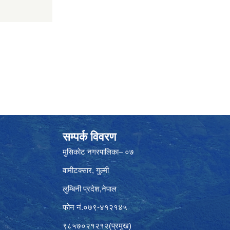
सम्पर्क विवरण
मुसिकोट नगरपालिका– ०७
वामीटक्सार, गुल्मी
लुम्बिनी प्रदेश,नेपाल
फोन नं.०७९-४१२१४५
९८५७०२१२१२(प्रमुख)