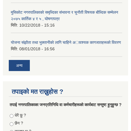
मुसिकाेट नगरपालिकाकाे समृध्दिका संभावना र चुनाैती विषयक बाैध्दिक सम्मेलन
२०७५ कार्तिक ४ र ५ , घाेषणापत्र
मिति:
10/22/2018 - 15:16
याेजना संझाैता तथा भुक्तानीकाे लागि चाहिने अावश्यक कागजातहरूकाे विवरण
मिति:
08/01/2018 - 16:56
अन्य
तपाइको मत राख्नुहोस ?
तपा‌ई नगरपालिकाका जनप्रतिनिधि वा कर्मचारीहरूकाे कार्यबाट सन्तुष्ट हुनुहुन्छ ?
Choices
धेरै छु ?
छैन ?