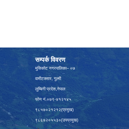
सम्पर्क विवरण
मुसिकोट नगरपालिका– ०७
वामीटक्सार, गुल्मी
लुम्बिनी प्रदेश,नेपाल
फोन नं.०७९-४१२१४५
९८५७०२१२१२(प्रमुख)
९८६७२०५५३०(उपप्रमुख)