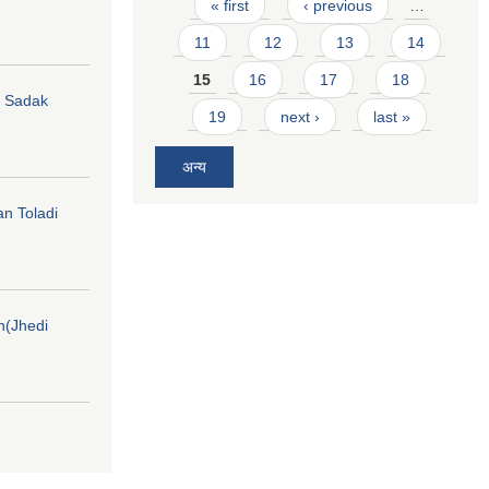
Pages
« first
‹ previous
…
11
12
13
14
15
16
17
18
hi Sadak
19
next ›
last »
अन्य
an Toladi
on(Jhedi