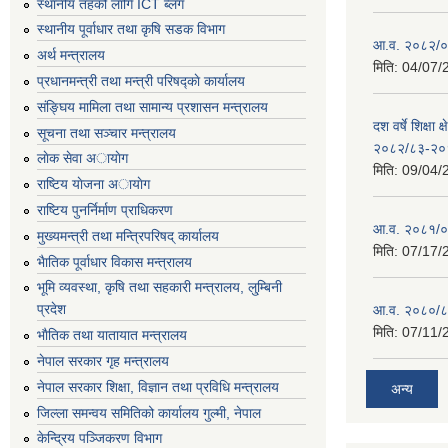
स्थानीय तहको लागि ICT ब्लग
स्थानीय पूर्वाधार तथा कृषि सडक विभाग
आ.व. २०८२/०८
अर्थ मन्त्रालय
मिति:
04/07/
प्रधानमन्त्री तथा मन्त्री परिषद्काे कार्यालय
संङ्घिय मामिला तथा सामान्य प्रशासन मन्त्रालय
दश वर्षे शिक्षा 
सूचना तथा सञ्चार मन्त्रालय
२०८२/८३-२०
लाेक सेवा अायाेग
मिति:
09/04/
राष्टिय याेजना अायाेग
राष्टिय पुनर्निर्माण प्राधिकरण
आ.व. २०८१/०८
मुख्यमन्त्री तथा मन्त्रिपरिषद् कार्यालय
मिति:
07/17/
भैातिक पूर्वाधार विकास मन्त्रालय
भूमि व्यवस्था, कृषि तथा सहकारी मन्त्रालय, लु्म्बिनी
प्रदेश
आ.व. २०८०/८
मिति:
07/11/
भाैतिक तथा यातायात मन्त्रालय
नेपाल सरकार गृह मन्त्रालय
नेपाल सरकार शिक्षा, विज्ञान तथा प्रविधि मन्त्रालय
अन्य
जिल्ला समन्वय समितिको कार्यालय गुल्मी, नेपाल
केन्द्रिय पञ्जिकरण विभाग