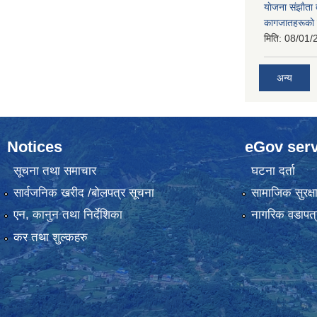
याेजना संझाैता
कागजातहरूकाे
मिति:
08/01/
अन्य
Notices
eGov serv
सूचना तथा समाचार
घटना दर्ता
सार्वजनिक खरीद /बोलपत्र सूचना
सामाजिक सुरक्ष
एन, कानुन तथा निर्देशिका
नागरिक वडापत्
कर तथा शुल्कहरु