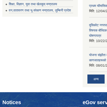
शिक्षा, विज्ञान, युवा तथा खेलकुद मन्‍‍त्रालय
प्रथम चाैमासि
वन,वातावरण तथा भू-संरक्षण मन्त्रालय, लुम्बिनी प्रदेश
मिति:
12/04/
मुसिकाेट नगरपा
विषयक बाैध्दि
घाेषणापत्र
मिति:
10/22/
याेजना संझाैता
कागजातहरूकाे
मिति:
08/01/
अन्य
Notices
eGov serv