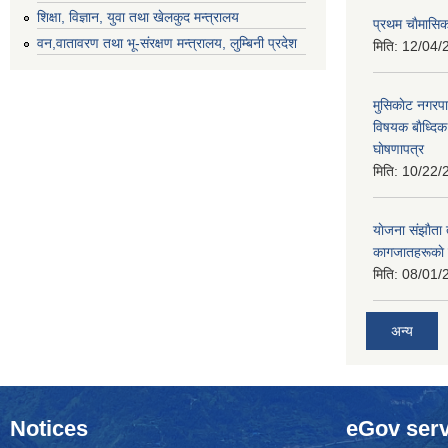
शिक्षा, विज्ञान, युवा तथा खेलकुद मन्‍‍त्रालय
प्रथम चाैमासि
वन,वातावरण तथा भू-संरक्षण मन्त्रालय, लुम्बिनी प्रदेश
मिति:
12/04/
मुसिकाेट नगरपा
विषयक बाैध्दि
घाेषणापत्र
मिति:
10/22/
याेजना संझाैता
कागजातहरूकाे
मिति:
08/01/
अन्य
Notices
eGov serv