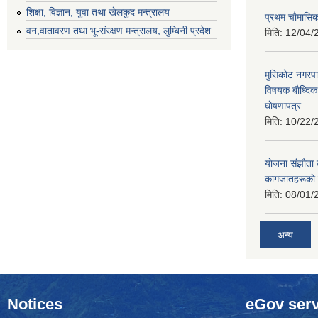
शिक्षा, विज्ञान, युवा तथा खेलकुद मन्‍‍त्रालय
प्रथम चाैमासि
वन,वातावरण तथा भू-संरक्षण मन्त्रालय, लुम्बिनी प्रदेश
मिति:
12/04/
मुसिकाेट नगरपा
विषयक बाैध्दि
घाेषणापत्र
मिति:
10/22/
याेजना संझाैता
कागजातहरूकाे
मिति:
08/01/
अन्य
Notices
eGov serv