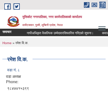
Skip to main content
मुसिकोट नगरपालिका, नगर कार्यपालिकाकाे कार्यालय
वामीटक्सार ,गुल्मी, लुम्बिनी प्रदेश, नेपाल
समाचार
नापीअधिकृत वैकल्पिक उम्मेदवारसिफारिस गरिएको सूचना।
कवाडी करको
You are here
Home
» रमेश वि.क.
रमेश वि.क.
वडा नं. ८
वडा अध्यक्ष
Phone:
९८४७४१५३९९