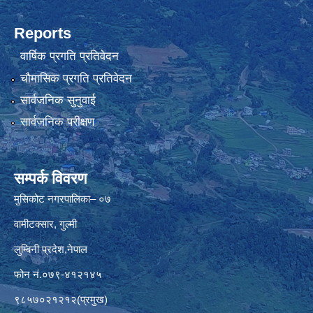
Reports
वार्षिक प्रगति प्रतिवेदन
चौमासिक प्रगति प्रतिवेदन
सार्वजनिक सुनुवाई
सार्वजनिक परीक्षण
सम्पर्क विवरण
मुसिकोट नगरपालिका– ०७
वामीटक्सार, गुल्मी
लुम्बिनी प्रदेश,नेपाल
फोन नं.०७९-४१२१४५
९८५७०२१२१२(प्रमुख)