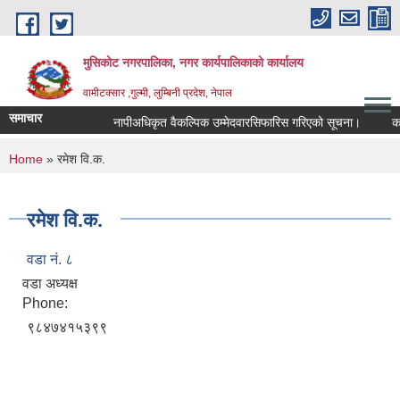
Skip to main content
मुसिकोट नगरपालिका, नगर कार्यपालिकाकाे कार्यालय
वामीटक्सार ,गुल्मी, लुम्बिनी प्रदेश, नेपाल
समाचार
नापीअधिकृत वैकल्पिक उम्मेदवारसिफारिस गरिएको सूचना।
कवाडी 
You are here
Home
» रमेश वि.क.
रमेश वि.क.
वडा नं. ८
वडा अध्यक्ष
Phone:
९८४७४१५३९९