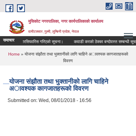
Skip to main content
मुसिकोट नगरपालिका, नगर कार्यपालिकाकाे कार्यालय
वामीटक्सार ,गुल्मी, लुम्बिनी प्रदेश, नेपाल
समाचार
िक उम्मेदवारसिफारिस गरिएको सूचना।
कवाडी करको ठेक्का बन्दोवस्त सम्बन्धी सूचना
You are here
Home
» याेजना संझाैता तथा भुक्तानीकाे लागि चाहिने अावश्यक कागजातहरूकाे
विवरण
याेजना संझाैता तथा भुक्तानीकाे लागि चाहिने
अावश्यक कागजातहरूकाे विवरण
Submitted on:
Wed, 08/01/2018 - 16:56