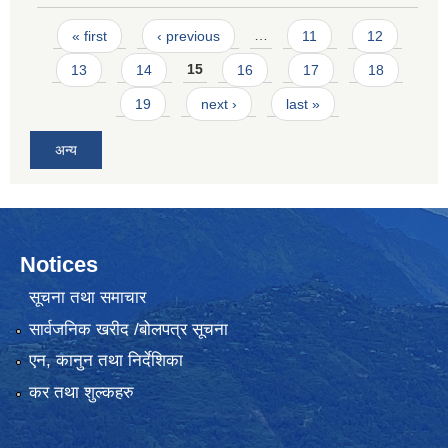
Pages
« first
‹ previous
…
11
12
13
14
15
16
17
18
19
next ›
last »
अन्य
Notices
सूचना तथा समाचार
सार्वजनिक खरीद /बोलपत्र सूचना
एन, कानुन तथा निर्देशिका
कर तथा शुल्कहरु