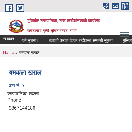
Skip to main content
मुसिकोट नगरपालिका, नगर कार्यपालिकाकाे कार्यालय
वामीटक्सार ,गुल्मी, लुम्बिनी प्रदेश, नेपाल
समाचार
फारिस गरिएको सूचना।
कवाडी करको ठेक्का बन्दोवस्त सम्बन्धी सूचना
मुसिकोट नगर
You are here
Home
» यमकला खराल
यमकला खराल
वडा नं. ५
कार्यपालिका सदस्य
Phone:
9867144186