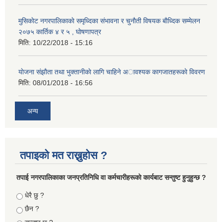
मुसिकाेट नगरपालिकाकाे समृध्दिका संभावना र चुनाैती विषयक बाैध्दिक सम्मेलन
२०७५ कार्तिक ४ र ५ , घाेषणापत्र
मिति:
10/22/2018 - 15:16
याेजना संझाैता तथा भुक्तानीकाे लागि चाहिने अावश्यक कागजातहरूकाे विवरण
मिति:
08/01/2018 - 16:56
अन्य
तपाइको मत राख्नुहोस ?
तपा‌ई नगरपालिकाका जनप्रतिनिधि वा कर्मचारीहरूकाे कार्यबाट सन्तुष्ट हुनुहुन्छ ?
Choices
धेरै छु ?
छैन ?