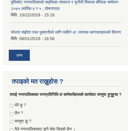
मुसिकाेट नगरपालिकाकाे समृध्दिका संभावना र चुनाैती विषयक बाैध्दिक सम्मेलन
२०७५ कार्तिक ४ र ५ , घाेषणापत्र
मिति:
10/22/2018 - 15:16
याेजना संझाैता तथा भुक्तानीकाे लागि चाहिने अावश्यक कागजातहरूकाे विवरण
मिति:
08/01/2018 - 16:56
अन्य
तपाइको मत राख्नुहोस ?
तपा‌ई नगरपालिकाका जनप्रतिनिधि वा कर्मचारीहरूकाे कार्यबाट सन्तुष्ट हुनुहुन्छ ?
Choices
धेरै छु ?
छैन ?
सन्तुष्ट छु ?
मैले नगरपालिकाबाट कुनै सेवा लिएकाे छैन ।