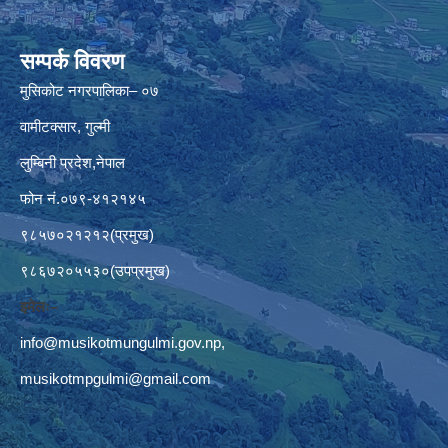
सम्पर्क विवरण
मुसिकोट नगरपालिका– ०७
वामीटक्सार, गुल्मी
लुम्बिनी प्रदेश,नेपाल
फोन नं.०७९-४१२१४५
९८५७०२१२१२(प्रमुख)
९८६७२०५५३०(उपप्रमुख)
इमेलः–
info@musikotmungulmi.gov.np
,
musikotmpgulmi@gmail.com