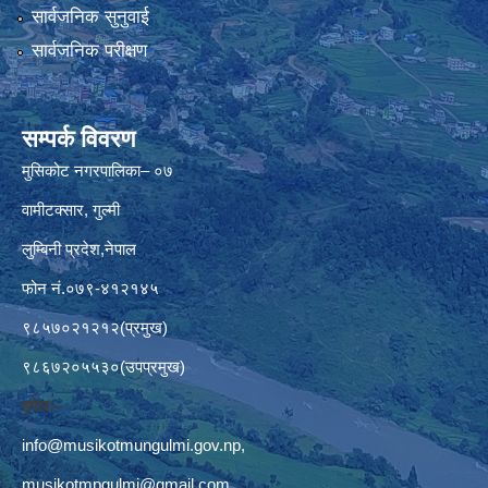
सार्वजनिक सुनुवाई
सार्वजनिक परीक्षण
सम्पर्क विवरण
मुसिकोट नगरपालिका– ०७
वामीटक्सार, गुल्मी
लुम्बिनी प्रदेश,नेपाल
फोन नं.०७९-४१२१४५
९८५७०२१२१२(प्रमुख)
९८६७२०५५३०(उपप्रमुख)
इमेलः–
info@musikotmungulmi.gov.np
,
musikotmpgulmi@gmail.com