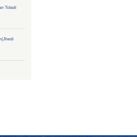
an Toladi
on(Jhedi