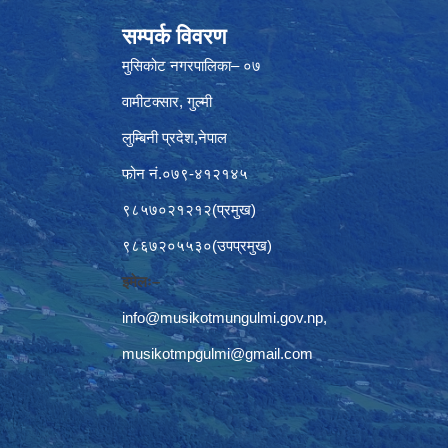
सम्पर्क विवरण
मुसिकोट नगरपालिका– ०७
वामीटक्सार, गुल्मी
लुम्बिनी प्रदेश,नेपाल
फोन नं.०७९-४१२१४५
९८५७०२१२१२(प्रमुख)
९८६७२०५५३०(उपप्रमुख)
इमेलः–
info@musikotmungulmi.gov.np
,
musikotmpgulmi@gmail.com