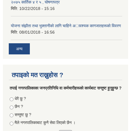
२०७५ कार्तिक ४ र ५ , घाेषणापत्र
मिति:
10/22/2018 - 15:16
याेजना संझाैता तथा भुक्तानीकाे लागि चाहिने अावश्यक कागजातहरूकाे विवरण
मिति:
08/01/2018 - 16:56
अन्य
तपाइको मत राख्नुहोस ?
तपा‌ई नगरपालिकाका जनप्रतिनिधि वा कर्मचारीहरूकाे कार्यबाट सन्तुष्ट हुनुहुन्छ ?
Choices
धेरै छु ?
छैन ?
सन्तुष्ट छु ?
मैले नगरपालिकाबाट कुनै सेवा लिएकाे छैन ।