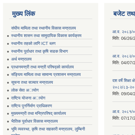
मुख्य लिंक
बजेट तथा
संघीय मामिला तथा स्थानीय विकास मन्त्रालय
आ.व. २०८३/०८
स्थानीय शासन तथा सामुदायिक विकास कार्यक्रम
मिति:
06/26/
स्थानीय तहको लागि ICT ब्लग
स्थानीय पूर्वाधार तथा कृषि सडक विभाग
आ.व. २०८२/०८
अर्थ मन्त्रालय
मिति:
04/07/
प्रधानमन्त्री तथा मन्त्री परिषद्काे कार्यालय
संङ्घिय मामिला तथा सामान्य प्रशासन मन्त्रालय
दश वर्षे शिक्षा 
सूचना तथा सञ्चार मन्त्रालय
२०८२/८३-२०
लाेक सेवा अायाेग
मिति:
09/04/
राष्टिय याेजना अायाेग
राष्टिय पुनर्निर्माण प्राधिकरण
आ.व. २०८१/०८
मुख्यमन्त्री तथा मन्त्रिपरिषद् कार्यालय
मिति:
07/17/
भैातिक पूर्वाधार विकास मन्त्रालय
भूमि व्यवस्था, कृषि तथा सहकारी मन्त्रालय, लु्म्बिनी