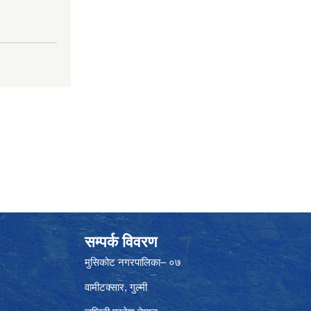
सम्पर्क विवरण
मुसिकोट नगरपालिका– ०७
वामीटक्सार, गुल्मी