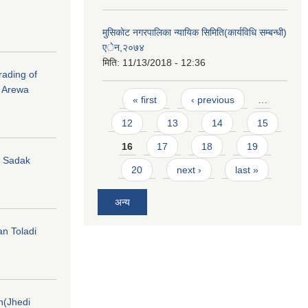
मुसिकाेट नगरपालिका न्यायिक सिमिति(कार्यविधि सम्बन्धी)
एेन,२०७४
मिति:
11/13/2018 - 12:36
rading of
i Arewa
Pages
« first
‹ previous
…
12
13
14
15
16
17
18
19
hi Sadak
20
next ›
last »
अन्य
an Toladi
on(Jhedi