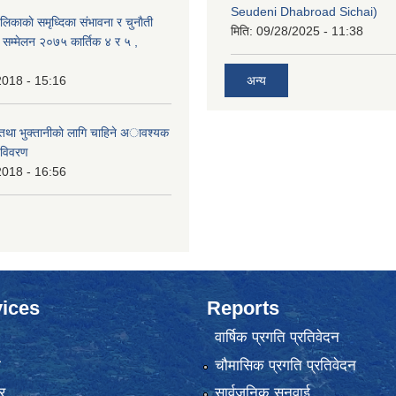
Seudeni Dhabroad Sichai)
लिकाकाे समृध्दिका संभावना र चुनाैती
मिति:
09/28/2025 - 11:38
क सम्मेलन २०७५ कार्तिक ४ र ५ ,
2018 - 15:16
अन्य
 तथा भुक्तानीकाे लागि चाहिने अावश्यक
 विवरण
2018 - 16:56
ices
Reports
वार्षिक प्रगति प्रतिवेदन
ा
चौमासिक प्रगति प्रतिवेदन
र
सार्वजनिक सुनुवाई