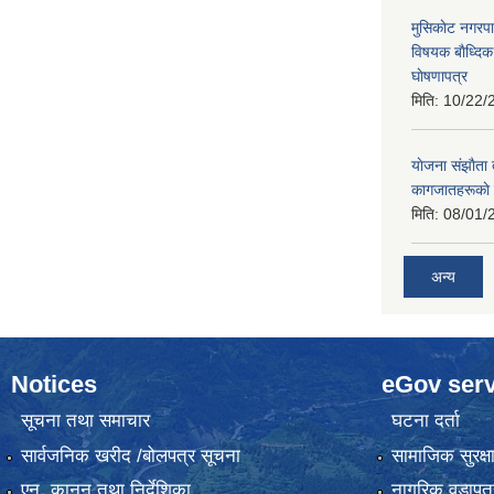
मुसिकाेट नगरपा
विषयक बाैध्दि
घाेषणापत्र
मिति:
10/22/
याेजना संझाैता
कागजातहरूकाे
मिति:
08/01/
अन्य
Notices
eGov serv
सूचना तथा समाचार
घटना दर्ता
सार्वजनिक खरीद /बोलपत्र सूचना
सामाजिक सुरक्ष
एन, कानुन तथा निर्देशिका
नागरिक वडापत्