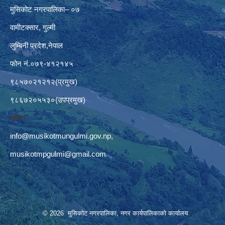
मुसिकोट नगरपालिका– ०७
वामीटक्सार, गुल्मी
लुम्बिनी प्रदेश,नेपाल
फोन नं.०७९-४१२१४५
९८५७०२१२१२(प्रमुख)
९८६७२०५५३०(उपप्रमुख)
इमेलः–
info@musikotmungulmi.gov.np
,
musikotmpgulmi@gmail.com
© 2026 मुसिकोट नगरपालिका, नगर कार्यपालिकाकाे कार्यालय