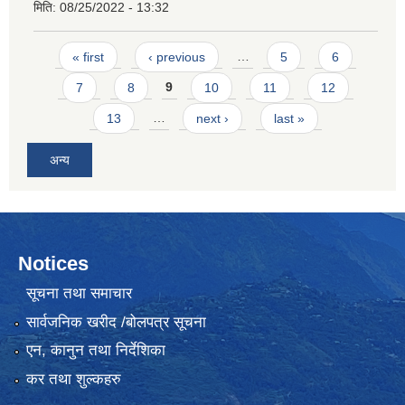
मिति:
08/25/2022 - 13:32
Pages
« first
‹ previous
…
5
6
7
8
9
10
11
12
13
…
next ›
last »
अन्य
Notices
सूचना तथा समाचार
सार्वजनिक खरीद /बोलपत्र सूचना
एन, कानुन तथा निर्देशिका
कर तथा शुल्कहरु