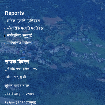
Reports
वार्षिक प्रगति प्रतिवेदन
चौमासिक प्रगति प्रतिवेदन
सार्वजनिक सुनुवाई
सार्वजनिक परीक्षण
सम्पर्क विवरण
मुसिकोट नगरपालिका– ०७
वामीटक्सार, गुल्मी
लुम्बिनी प्रदेश,नेपाल
फोन नं.०७९-४१२१४५
९८५७०२१२१२(प्रमुख)